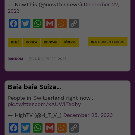
— NowThis (@nowthisnews)
December 22,
2023
Facebook
Twitter
WhatsApp
Gmail
Meneame
Copy
Link
6 COMENTARIOS
BEBÉ
RONCA
RONCAR
VÍDEOS
RANDOM
26 DICIEMBRE, 2023
Baia baia Suiza…
People in Switzerland right now…
pic.twitter.com/xAUWlTedhy
— HighTV (@H_T_V_)
December 25, 2023
Facebook
Twitter
WhatsApp
Gmail
Meneame
Copy