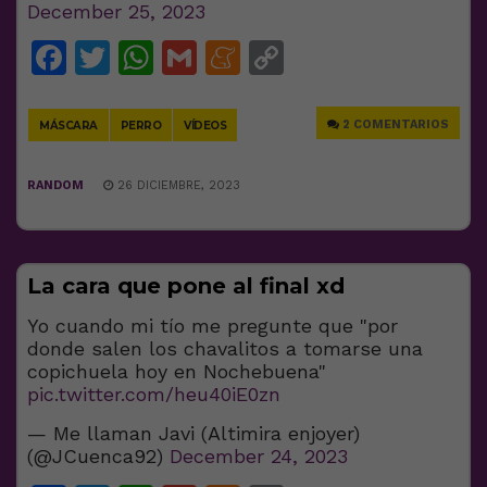
December 25, 2023
Facebook
Twitter
WhatsApp
Gmail
Meneame
Copy
Link
2 COMENTARIOS
MÁSCARA
PERRO
VÍDEOS
RANDOM
26 DICIEMBRE, 2023
La cara que pone al final xd
Yo cuando mi tío me pregunte que "por
donde salen los chavalitos a tomarse una
copichuela hoy en Nochebuena"
pic.twitter.com/heu40iE0zn
— Me llaman Javi (Altimira enjoyer)
(@JCuenca92)
December 24, 2023