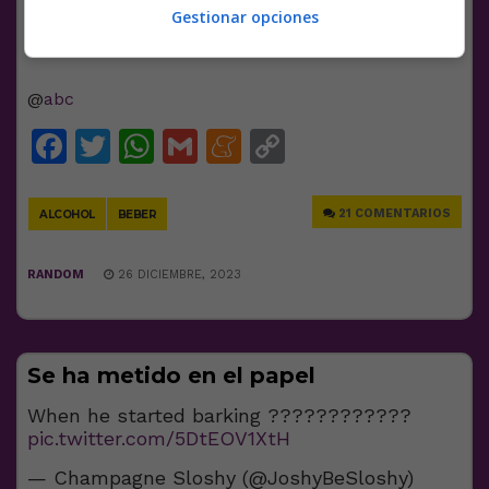
Gestionar opciones
@
abc
Facebook
Twitter
WhatsApp
Gmail
Meneame
Copy
Link
21 COMENTARIOS
ALCOHOL
BEBER
RANDOM
26 DICIEMBRE, 2023
Se ha metido en el papel
When he started barking ????????????
pic.twitter.com/5DtEOV1XtH
— Champagne Sloshy (@JoshyBeSloshy)