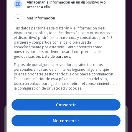
Almacenar la información en un dispositivo y/o
acceder a ella
Más información
Tus datos personales se tratarán y la información de tu
dispositivo (cookies, identificadores únicos y otros datos en
el dispositivo) podrá ser almacenada y consultada por 643
partners y compartida con ellos, o bien usada
específicamente por este sitio. Tanto nosotros como
nuestros partners podemos usar datos precisos de
geolocalización.
Lista de partners
.
Es posible que algunos proveedores traten tus datos
personales en virtud de un interés legítimo, algo a lo que
puedes oponerte gestionando tus opciones a continuación.
En la parte inferior de esta página o en el menú del sitio,
busca un enlace para gestionar o retirar el consentimiento en
la configuración de privacidad y cookies.
Consentir
Vaya chorrada, dices que no te sale
de los cojones beber y ya está. Y que
No consentir
piensen lo que quieran xd