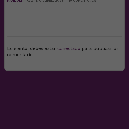
RANDOM
27 DICIEMBRE, 2023
19 COMENTARIOS
DEJA UNA RESPUESTA
Lo siento, debes estar
conectado
para publicar un
comentario.