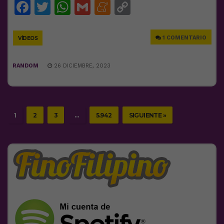
Facebook
Twitter
WhatsApp
Gmail
Meneame
Copy
Link
1 COMENTARIO
VÍDEOS
RANDOM
26 DICIEMBRE, 2023
1
2
3
…
5.942
SIGUIENTE »