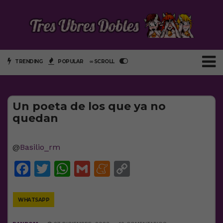
TRENDING
POPULAR
∞ SCROLL
Un poeta de los que ya no
quedan
@
Basilio_rm
Facebook
Twitter
WhatsApp
Gmail
Meneame
Copy
Link
WHATSAPP