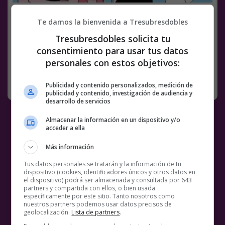
Facebook
Twitter
WhatsApp
Gmail
Meneame
Copy
Te damos la bienvenida a Tresubresdobles
Link
Tresubresdobles solicita tu
consentimiento para usar tus datos
BS18
HUMOR GRAFICO
TIRAS CÓMICAS
personales con estos objetivos:
SIN CATEGORÍA
29 OCTUBRE, 2020
22 COMENTARIOS
Publicidad y contenido personalizados, medición de
publicidad y contenido, investigación de audiencia y
desarrollo de servicios
Almacenar la información en un dispositivo y/o
acceder a ella
Más información
Tus datos personales se tratarán y la información de tu
dispositivo (cookies, identificadores únicos y otros datos en
el dispositivo) podrá ser almacenada y consultada por 643
partners y compartida con ellos, o bien usada
específicamente por este sitio. Tanto nosotros como
nuestros partners podemos usar datos precisos de
geolocalización.
Lista de partners
.