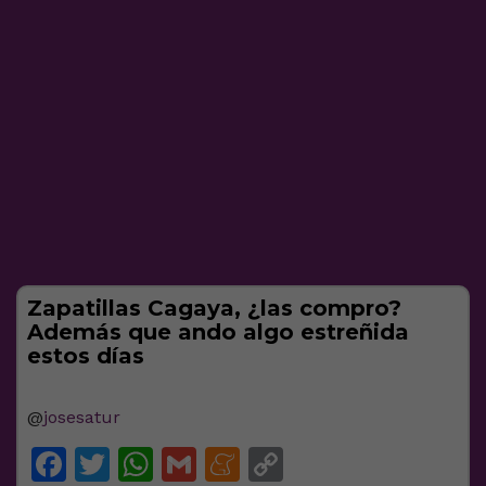
Zapatillas Cagaya, ¿las compro?
Además que ando algo estreñida
estos días
@
josesatur
Facebook
Twitter
WhatsApp
Gmail
Meneame
Copy