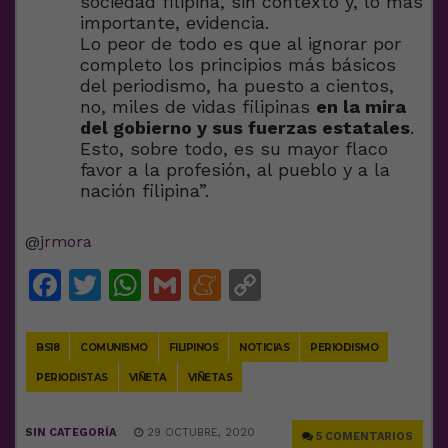
sociedad filipina, sin contexto y, lo más
importante, evidencia.
Lo peor de todo es que al ignorar por
completo los principios más básicos
del periodismo, ha puesto a cientos,
no, miles de vidas filipinas
en la mira
del gobierno y sus fuerzas estatales
.
Esto, sobre todo, es su mayor flaco
favor a la profesión, al pueblo y a la
nación filipina”.
@
jrmora
Facebook
Twitter
WhatsApp
Gmail
Meneame
Copy
Link
BS18
COMUNISMO
FILIPINOS
NOTICIAS
PERIODISMO
PERIODISTAS
VIÑETA
VIÑETAS
SIN CATEGORÍA
29 OCTUBRE, 2020
5 COMENTARIOS