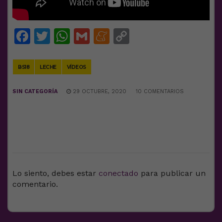
Facebook
Twitter
WhatsApp
Gmail
Meneame
Copy
Link
BS18
LECHE
VÍDEOS
SIN CATEGORÍA
29 OCTUBRE, 2020
10 COMENTARIOS
DEJA UNA RESPUESTA
Lo siento, debes estar
conectado
para publicar un
comentario.