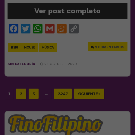
Ver post completo
Facebook
Twitter
WhatsApp
Gmail
Meneame
Copy
Link
9 COMENTARIOS
BS18
HOUSE
MÚSICA
SIN CATEGORÍA
29 OCTUBRE, 2020
1
2
3
…
2.247
SIGUIENTE »