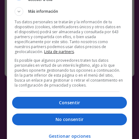
Más información
Tus datos personales se tratarán y la información de tu
Facebook
Twitter
WhatsApp
Gmail
Meneame
Copy
dispositivo (cookies, identificadores únicos y otros datos en
el dispositivo) podrá ser almacenada y consultada por 643
Link
partners y compartida con ellos, o bien usada
específicamente por este sitio. Tanto nosotros como
nuestros partners podemos usar datos precisos de
BS18
DISCRIMINADOS
HETEROSEXUALES
geolocalización.
Lista de partners
.
Es posible que algunos proveedores traten tus datos
SIN CATEGORÍA
30 JUNIO, 2019
personales en virtud de un interés legítimo, algo a lo que
11 COMENTARIOS
puedes oponerte gestionando tus opciones a continuación.
En la parte inferior de esta página o en el menú del sitio,
busca un enlace para gestionar o retirar el consentimiento en
la configuración de privacidad y cookies.
Consentir
No consentir
Gestionar opciones