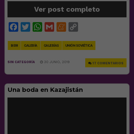
Ver post completo
Facebook
Twitter
WhatsApp
Gmail
Meneame
Copy
Link
BS18
GALERÍA
GALERÍAS
UNIÓN SOVIÉTICA
SIN CATEGORÍA
30 JUNIO, 2019
17 COMENTARIOS
Una boda en Kazajistán