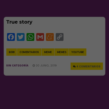
True story
Facebook
Twitter
WhatsApp
Gmail
Meneame
Copy
Link
BS18
COMENTARIOS
MEME
MEMES
YOUTUBE
SIN CATEGORÍA
30 JUNIO, 2019
4 COMENTARIOS