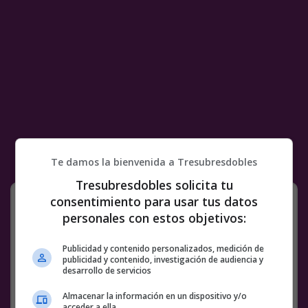
Te damos la bienvenida a Tresubresdobles
Tresubresdobles solicita tu
:|
consentimiento para usar tus datos
personales con estos objetivos:
Hace poco tuve una discusión con mi tío,
Publicidad y contenido personalizados, medición de
publicidad y contenido, investigación de audiencia y
que vive en Madrid… Decía que en Madrid
desarrollo de servicios
hay tal cantidad de homosecsuales y es
tan normalizado que dentro de poco, él,
Almacenar la información en un dispositivo y/o
que es heterosecsual, sería el rarito xdxd
acceder a ella