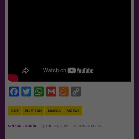
Facebook
Twitter
WhatsApp
Gmail
Meneame
Copy
Link
BS18
ELLEFSON
MÚSICA
VÍDEOS
SIN CATEGORÍA
1 JULIO, 2019
8 COMENTARIOS