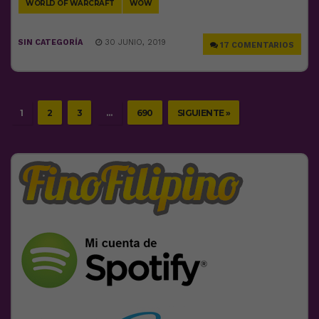
WORLD OF WARCRAFT
WOW
SIN CATEGORÍA
30 JUNIO, 2019
17 COMENTARIOS
1
2
3
…
690
SIGUIENTE »