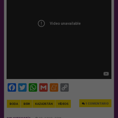
Facebook
Twitter
WhatsApp
Gmail
Meneame
Copy
Link
1 COMENTARIO
BODA
BS18
KAZAJISTÁN
VÍDEOS