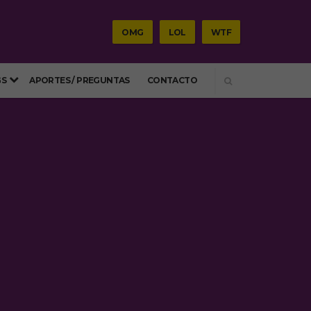
OMG
LOL
WTF
SEARCH
GS
APORTES / PREGUNTAS
CONTACTO