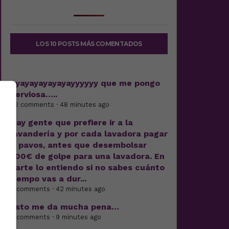
LOS 10 POSTS MÁS COMENTADOS
Ayayayayayayayyyyyy que me pongo
nerviosa…..
22 comments · 48 minutes ago
Hay gente que prefiere ir a la
lavandería y por cada lavadora pagar
7 pavos, antes que desembolsar
500€ de golpe para una lavadora. En
parte lo entiendo si no sabes cuánto
tiempo vas a dur...
5 comments · 42 minutes ago
Esto me da mucha pena…
9 comments · 9 minutes ago