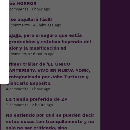
Qué HORROR
6 comments · 1 hour ago
Y se alquilará fácil!
15 comments · 45 minutes ago
Jajajja, pero si seguro que están
agradecidos y estaban huyendo del
calor y la masificación xd
15 comments · 6 hours ago
Primer tráiler de ‘EL ÚNICO
CARTERISTA VIVO EN NUEVA YORK’,
protagonizada por John Turturro y
Giancarlo Esposito.
4 comments · 1 hour ago
La tienda preferida de ZP
7 comments · 2 hours ago
No entiendo por qué se pueden decir
estas cosas tan tranquilamente y no
solo no ser criticado, sino