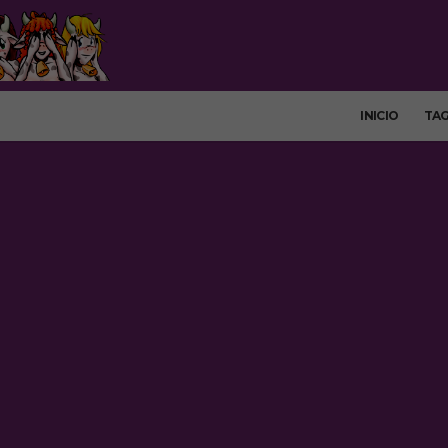
INICIO
TA