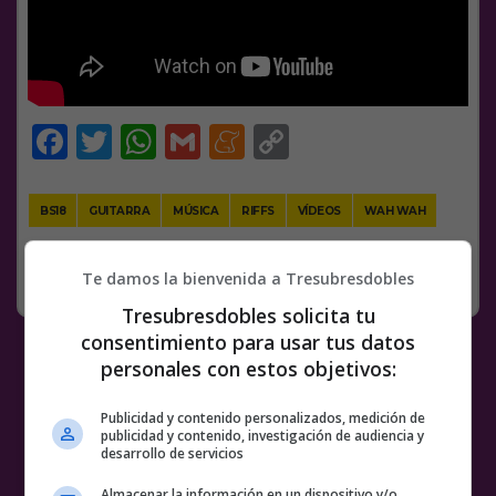
Facebook
Twitter
WhatsApp
Gmail
Meneame
Copy
Link
BS18
GUITARRA
MÚSICA
RIFFS
VÍDEOS
WAH WAH
SIN CATEGORÍA
24 NOVIEMBRE, 2018
Te damos la bienvenida a Tresubresdobles
2 COMENTARIOS
Tresubresdobles solicita tu
consentimiento para usar tus datos
personales con estos objetivos:
Publicidad y contenido personalizados, medición de
publicidad y contenido, investigación de audiencia y
desarrollo de servicios
Almacenar la información en un dispositivo y/o