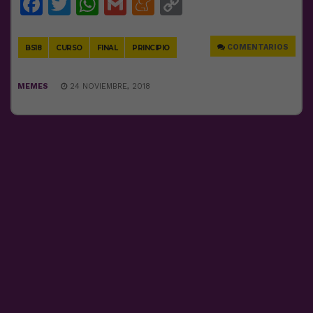
Facebook
Twitter
WhatsApp
Gmail
Meneame
Copy
Link
COMENTARIOS
BS18
CURSO
FINAL
PRINCIPIO
MEMES
24 NOVIEMBRE, 2018