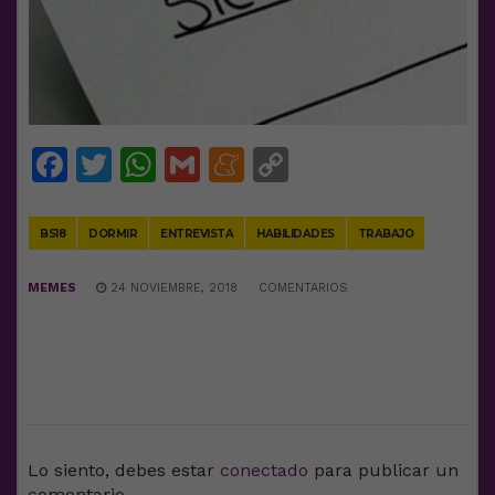
Facebook
Twitter
WhatsApp
Gmail
Meneame
Copy
Link
BS18
DORMIR
ENTREVISTA
HABILIDADES
TRABAJO
MEMES
24 NOVIEMBRE, 2018
COMENTARIOS
DEJA UNA RESPUESTA
Lo siento, debes estar
conectado
para publicar un
comentario.