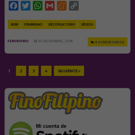
Facebook
Twitter
WhatsApp
Gmail
Meneame
Copy
Link
BS18
FEMINISMO
RECOPILATORIO
VÍDEOS
FEMINISMO
24 NOVIEMBRE, 2018
8 COMENTARIOS
1
2
3
4
SIGUIENTE »