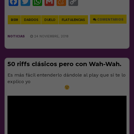
Facebook
Twitter
WhatsApp
Gmail
Meneame
Copy
Link
COMENTARIOS
BS18
DARDOS
DUELO
FLATULENCIAS
NOTICIAS
24 NOVIEMBRE, 2018
50 riffs clásicos pero con Wah-Wah.
Es más fácil entenderlo dándole al play que si te lo
explico yo