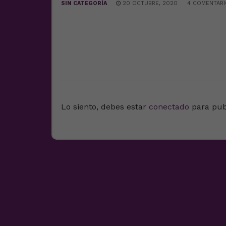
SIN CATEGORÍA
20 OCTUBRE, 2020
4 COMENTAR
DEJA UNA RESPUESTA
Lo siento, debes estar
conectado
para pub