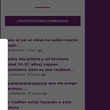
LOS 10 POSTS MÁS COMENTADOS
Pues el así el vídeo ha salido mucho
mejor…
2 comments · 1 hour ago
Todos mis primos y mi hermana
(edad 20-27 años) vapean
muchísimo. Esto es una realidad…
19 comments · 8 hours ago
Ayayayayayayayyyyyy que me pongo
nerviosa…..
51 comments · 10 hours ago
En Twitter están funando a esta
señora