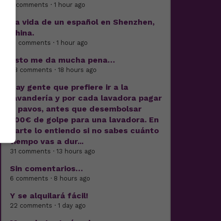
7 comments · 1 hour ago
La vida de un español en Shenzhen,
China.
15 comments · 1 hour ago
Esto me da mucha pena…
38 comments · 18 hours ago
Hay gente que prefiere ir a la
lavandería y por cada lavadora pagar
7 pavos, antes que desembolsar
500€ de golpe para una lavadora. En
parte lo entiendo si no sabes cuánto
tiempo vas a dur...
31 comments · 13 hours ago
Sin comentarios…
6 comments · 8 hours ago
Y se alquilará fácil!
22 comments · 1 day ago