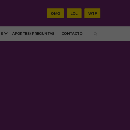
OMG
LOL
WTF
SEARCH
GS
APORTES / PREGUNTAS
CONTACTO