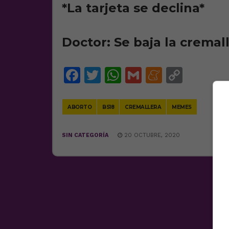
*La tarjeta se declina*
Doctor: Se baja la cremal
Facebook
Twitter
WhatsApp
Gmail
Meneam
Copy
Link
ABORTO
BS18
CREMALLERA
MEMES
SIN CATEGORÍA
20 OCTUBRE, 2020