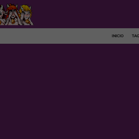
INICIO
TA