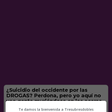
¿Suicidio del occidente por las
DROGAS? Perdona, pero yo aquí no
veo gente muriéndose en las aceras,
ni alcohólicos ni heroinómanos ni
Te damos la bienvenida a Tresubresdobles
huele-pegamento como los que hay