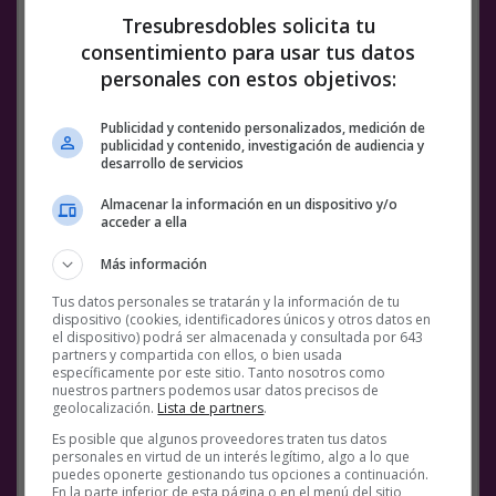
en Rusia y en Ucrania ehhhh…. Lo de
Tresubresdobles solicita tu
que hay musho gayer le doy la razón
consentimiento para usar tus datos
(es broma salu2)
personales con estos objetivos:
Viktor Bout, en su primera entrevista tras ser
Publicidad y contenido personalizados, medición de
liberado, sobre EEUU:
publicidad y contenido, investigación de audiencia y
desarrollo de servicios
“Lo que está pasando en Occidente es
simplemente el suicidio de una civilización.
Almacenar la información en un dispositivo y/o
Están enseñando a los niños de primaria que
acceder a ella
existen 72 géneros”.
Más información
pic.twitter.com/iqnTyRTgeN
Tus datos personales se tratarán y la información de tu
— Wall Street Wolverine (@wallstwolverine)
dispositivo (cookies, identificadores únicos y otros datos en
December 11, 2022
el dispositivo) podrá ser almacenada y consultada por 643
partners y compartida con ellos, o bien usada
específicamente por este sitio. Tanto nosotros como
Facebook
Twitter
WhatsApp
Gmail
Meneame
Copy
nuestros partners podemos usar datos precisos de
geolocalización.
Lista de partners
.
Link
Es posible que algunos proveedores traten tus datos
personales en virtud de un interés legítimo, algo a lo que
6 COMENTARIOS
OCCIDENTE
RUSIA
RUSOS
VÍDEOS
puedes oponerte gestionando tus opciones a continuación.
En la parte inferior de esta página o en el menú del sitio,