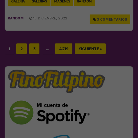
GALERÍA
GALERÍAS
IMÁGENES
RANDOM
RANDOM
13 DICIEMBRE, 2022
3 COMENTARIOS
1
2
3
…
4.719
SIGUIENTE »